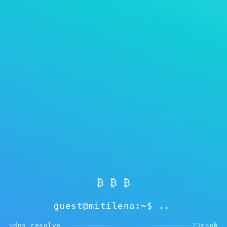
Showing
0
of 0
Reset filters
Νέα του blog μας και οδηγίες
Διαφορές cold και hot πορτοφολιών. Γιατί η
Mitilena μπορεί να λειτουργεί και στους δύο
τρόπους;
₿ ₿ ₿
Μάθετε περισσότερα για το token μας. Γιατί
αξίζει να το αγοράσετε πρώτα απ' όλα.
guest@mitilena:~$
>
dns resolve
23ms
ok