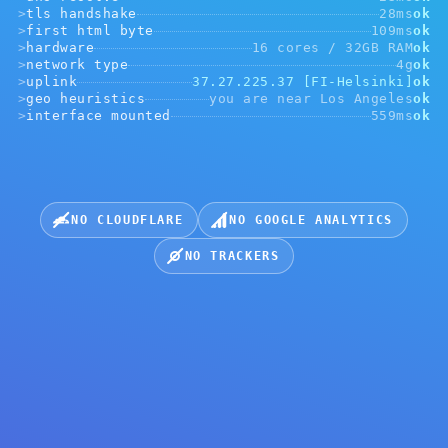
>
tls handshake
28ms
ok
>
first html byte
109ms
ok
>
hardware
16 cores / 32GB RAM
ok
>
network type
4g
ok
>
uplink
37.27.225.37 [FI-Helsinki]
ok
>
geo heuristics
you are near Los Angeles
ok
>
interface mounted
559ms
ok
Τα κλειδιά σας. Τα crypto
σας.
NO CLOUDFLARE
NO GOOGLE ANALYTICS
Πλήρως offline.
NO TRACKERS
Δωρεάν πορτοφόλι σε 30 δευτερόλεπτα — χωρίς KYC, χωρίς
seed phrases σε servers. Οποτεδήποτε μπορείτε να περάσετε
σε φυσική NFC cold-κάρτα.
ΔΗΜΙΟΥΡΓΊΑ ΔΩΡΕΆΝ ΠΟΡΤΟΦΟΛΙΟΎ
ΠΑΡΑΓΓΕΛΊΑ NFC-ΚΆΡΤΑΣ →
NO KYC ·
ZERO-TRUST BINARY
· SINCE 2021 ·