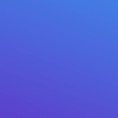
22,000+ COINS
// VERIFIED REVIEWS
1 / 3
★★★★★
✓ GOOGLE PLAY
“Moved everything from my old hardware wallet. The
NFC card is genius — tap, sign, done. Support replied in
20 minutes.”
Marcus T.
· Google Play · 3 weeks ago
2021 – 2026 © Mitilena Wallet USA LLC
Έχετε ερώτηση; Επικοινωνήστε μαζί μας:
support@mitilena.com
★ 4.8
Google Play ·
★ 4.9
App Store
@mitilena_wallet
5,000+ SUBSCRIBERS
LIVE